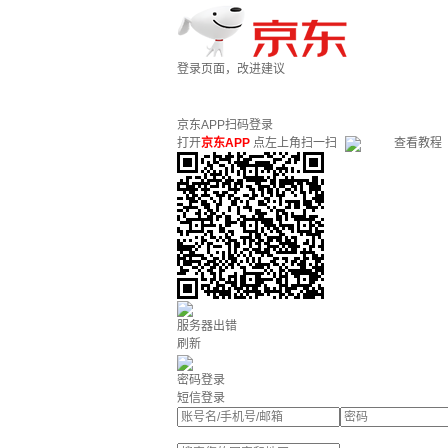
登录页面，改进建议
京东APP扫码登录
打开
京东APP
点左上角扫一扫
查看教程
服务器出错
刷新
密码登录
短信登录