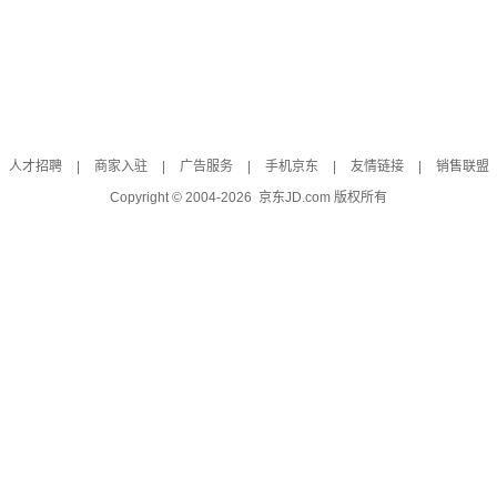
人才招聘
|
商家入驻
|
广告服务
|
手机京东
|
友情链接
|
销售联盟
Copyright © 2004-
2026
京东JD.com 版权所有